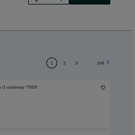
1
2
3
...
166
a /1-osobowy !7993!