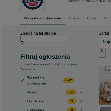
Ostatnio online w dniu 07 s
Wszystkie ogłoszenia
Oceny
O nas
Kon
Znajdź na tej stronie
Sortuj
Filtruj ogłoszenia
Znaleźliśmy
ponad
4 962 ogłoszenia
Kategorie
Wszystkie
4942
ogłoszenia
Moda
2343
Dla Dzieci
293
Elektronika
208