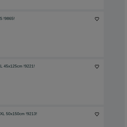
S !9865!
XL 45x125cm !9221!
3XL 50x150cm !9213!