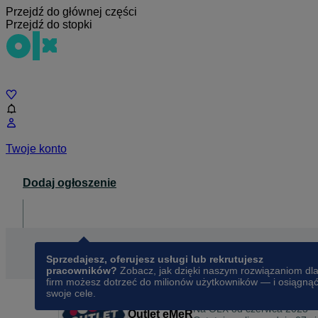
Przejdź do głównej części
Przejdź do stopki
Czat
Twoje konto
Dodaj ogłoszenie
Dla biznesu
opens in a new tab
Sprzedajesz, oferujesz usługi lub rekrutujesz
pracowników?
Zobacz, jak dzięki naszym rozwiązaniom dl
firm możesz dotrzeć do milionów użytkowników — i osiągną
swoje cele.
Na OLX od
czerwca 2023
Outlet eMeR