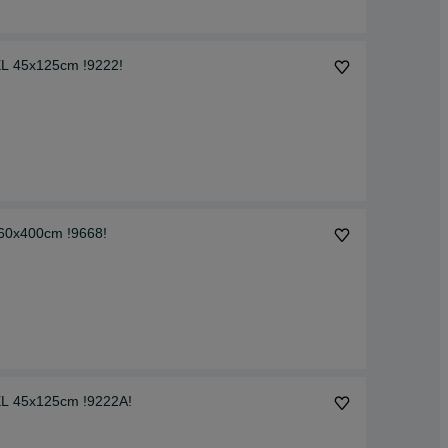
XL 45x125cm !9222!
/ 60x400cm !9668!
 XL 45x125cm !9222A!