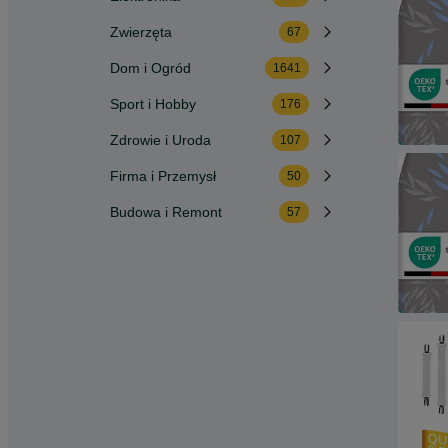
Zwierzęta
67
Dom i Ogród
1641
Sport i Hobby
176
Zdrowie i Uroda
107
Firma i Przemysł
50
Budowa i Remont
57